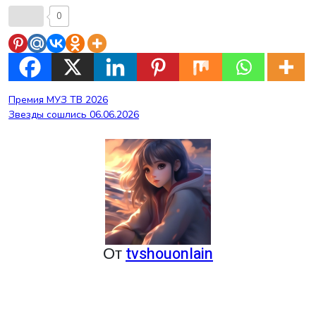
0
Навигация
Премия МУЗ ТВ 2026
Звезды сошлись 06.06.2026
по
записям
От
tvshouonlain