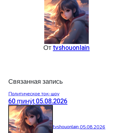
записям
От
tvshouonlain
Связанная запись
Политическое ток-шоу
60 ṃинẏƫ 05.08.2026
tvshouonlain
05.08.2026