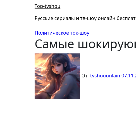
Перейти
Top-tvshou
к
содержанию
Русские сериалы и тв-шоу онлайн беспла
Политическое ток-шоу
Самые шокирующ
От
tvshouonlain
07.11.