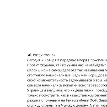
Post Views:
67
Сегодня 7 ноября в передаче Игоря Прокопен
Проект Украина, как их учили нас ненавидеть?
мелочь, но на самом деле эта так называемая
оголтелого национализма. Ведь чей борщ древне
свою исключительность задумывается о том, чт
символа начинались попытки всех переворотов 
Украинцам внушили, что их дела плохи, потому
Только посмотрите, как в казахстанском сегме
режима с Токаевым на Генассамблее ООН. Завир
столицу страны, а в Чуйскую долину. А этот к