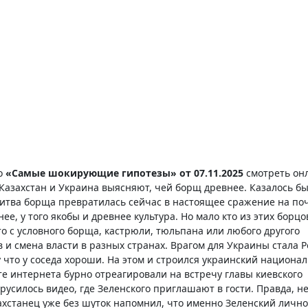
ко
«Самые шокирующие гипотезы» от 07.11.2025
смотреть он
 Казахстан и Украина выясняют, чей борщ древнее. Казалось бы
 битва борща превратилась сейчас в настоящее сражение на по
е, у того якобы и древнее культура. Но мало кто из этих борцо
о с условного борща, кастрюли, тюльпана или любого другого
и смена власти в разных странах. Врагом для Украины стала Р
 что у соседа хороши. На этом и строился украинский национал
нте интернета бурно отреагировали на встречу главы киевского
усилось видео, где Зеленского приглашают в гости. Правда, не
азахстанец уже без шуток напомнил, что именно Зеленский лично