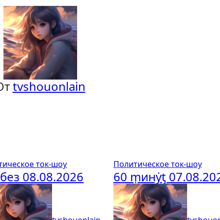
От
tvshouonlain
тическое ток-шоу
Политическое ток-шоу
без 08.08.2026
60 ṃинẏƫ 07.08.20
tvshouonlain
tvshouon