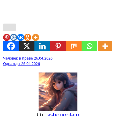
Навигация
Человек в праве 26.04.2026
Однажды 26.04.2026
по
записям
От
tvshouonlain