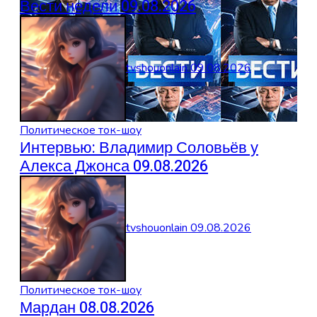
Вести недели 09.08.2026
tvshouonlain
09.08.2026
Политическое ток-шоу
Интервью: Владимир Соловьёв у
Алекса Джонса 09.08.2026
tvshouonlain
09.08.2026
Политическое ток-шоу
Мардан 08.08.2026