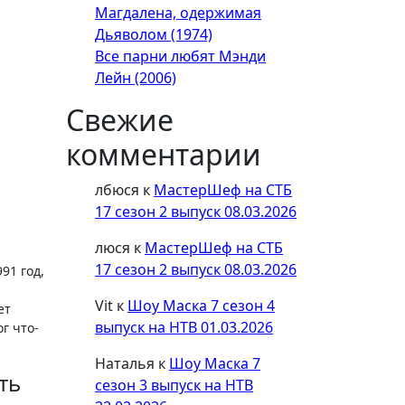
Магдалена, одержимая
Дьяволом (1974)
Все парни любят Мэнди
Лейн (2006)
Свежие
комментарии
лбюся
к
МастерШеф на СТБ
17 сезон 2 выпуск 08.03.2026
люся
к
МастерШеф на СТБ
17 сезон 2 выпуск 08.03.2026
91 год,
Vit
к
Шоу Маска 7 сезон 4
ет
выпуск на НТВ 01.03.2026
г что-
Наталья
к
Шоу Маска 7
ть
сезон 3 выпуск на НТВ