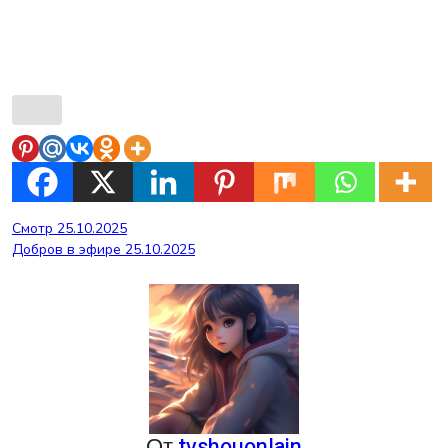
Навигация
Смотр 25.10.2025
Добров в эфире 25.10.2025
по
записям
От
tvshouonlain