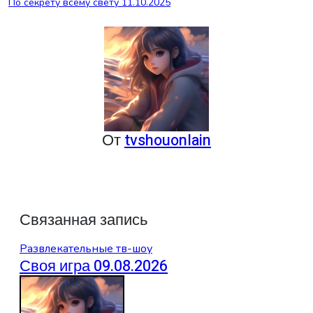
По секрету всему свету 11.10.2025
по
записям
От
tvshouonlain
Связанная запись
Развлекательные тв-шоу
Своя игра 09.08.2026