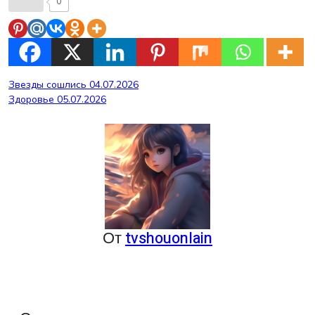
0
Навигация
Звезды сошлись 04.07.2026
Здоровье 05.07.2026
по
записям
От
tvshouonlain