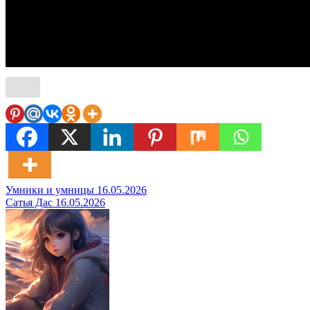
Навигация
Умники и умницы 16.05.2026
Сатья Дас 16.05.2026
по
записям