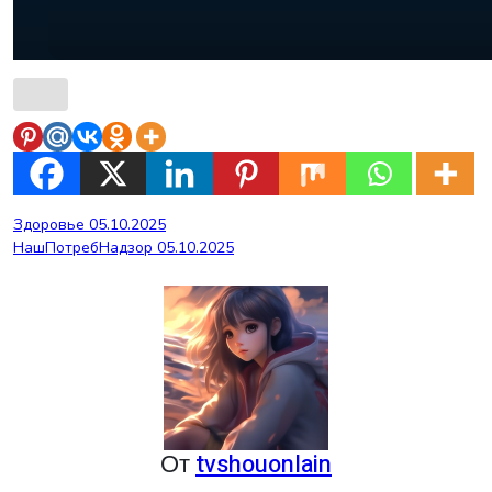
Навигация
Здоровье 05.10.2025
НашПотребНадзор 05.10.2025
по
записям
От
tvshouonlain