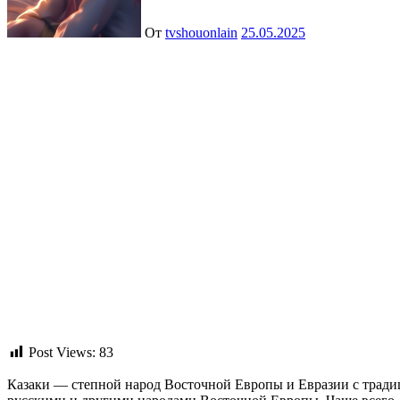
От
tvshouonlain
25.05.2025
Post Views:
83
Казаки — степной народ Восточной Европы и Евразии с традиционным образом жизни. Возникнув во времена раннего средневековья, они всегда жили в двойственных отношениях с