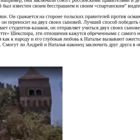
например, они заключали союз с российскими правителями и дей
й был известен своим бесстрашием и своим «спартанским” виде
ии. Он сражается на стороне польских правителей против османс
ю он переносит на двух своих сыновей. Лучший способ победить 
ет студентов-казаков, он отправляет учиться двух своих сынов
етте» Шекспира, эти отношения кажутся обреченными с самого н
как к народу и его глубокая любовь к Наталье вызывают ожесто
. Смогут ли Андрей и Наталья наконец заключить друг друга в о