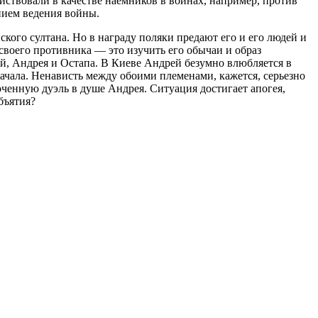
ствовали в качестве наемников в войнах, например, против
нием ведения войны.
кого султана. Но в награду поляки предают его и его людей и
своего противника — это изучить его обычаи и образ
ей, Андрея и Остапа. В Киеве Андрей безумно влюбляется в
ачала. Ненависть между обоими племенами, кажется, серьезно
ченную дуэль в душе Андрея. Ситуация достигает апогея,
бъятия?