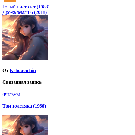
Навигация
Голый пистолет (1988)
Дрожь земли 6 (2018)
по
записям
От
tvshouonlain
Связанная запись
Фильмы
Три толстяка (1966)