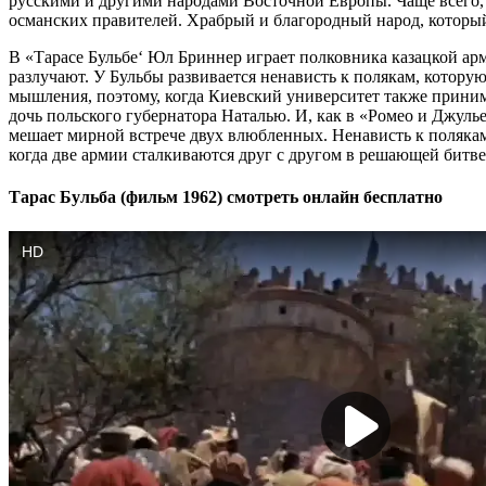
русскими и другими народами Восточной Европы. Чаще всего, 
османских правителей. Храбрый и благородный народ, которы
В «Тарасе Бульбе‘ Юл Бриннер играет полковника казацкой арм
разлучают. У Бульбы развивается ненависть к полякам, котору
мышления, поэтому, когда Киевский университет также принима
дочь польского губернатора Наталью. И, как в «Ромео и Джуль
мешает мирной встрече двух влюбленных. Ненависть к полякам 
когда две армии сталкиваются друг с другом в решающей битве
Тарас Бульба (фильм 1962) смотреть онлайн бесплатно