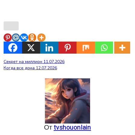
Навигация
Секрет на миллион 11.07.2026
Когда все дома 12.07.2026
по
записям
От
tvshouonlain