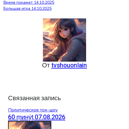
Навигация
Время покажет 14.10.2025
Большая игра 14.10.2025
по
записям
От
tvshouonlain
Связанная запись
Политическое ток-шоу
60 ṃинẏƫ 07.08.2026