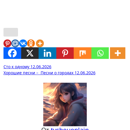
Навигация
Сто к одному 12.06.2026
Хорошие песни – Песни о городах 12.06.2026
по
записям
От
tvshouonlain