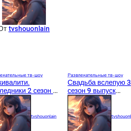
От
tvshouonlain
екательные тв-шоу
Развлекательные тв-шоу
ивалити.
Свадьба вслепую 3
ледники 2 сезон 1
сезон 9 выпуск
уск 07.08.2026
06.08.2026
tvshouonlain
tvshouonl