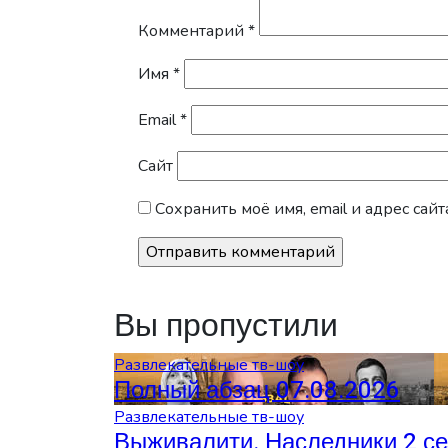
Комментарий
*
Имя
*
Email
*
Сайт
Сохранить моё имя, email и адрес са
Вы пропустили
Развлекательные тв-шоу
Полный абзац 07.08.2026
Развлекательные тв-шоу
Выживалити. Наследники 2 се