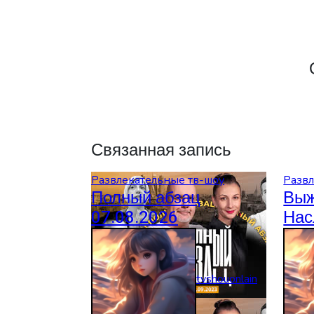
Связанная запись
Развлекательные тв-шоу
Развл
Полный абзац
Выж
07.08.2026
Нас
вып
tvshouonlain