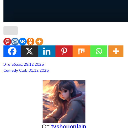
Навигация
Это абзац 29.12.2025
Comedy Club 31.12.2025
по
записям
От
tvshouonlain