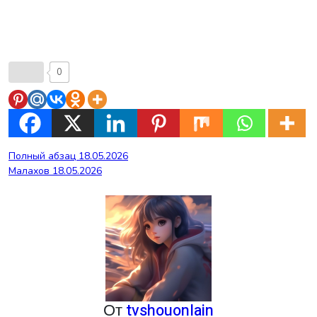
0
Навигация
Полный абзац 18.05.2026
Малахов 18.05.2026
по
записям
От
tvshouonlain