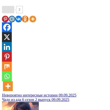
2
Навигация
Невероятно интересные истории 09.09.2025
Чадо из ада 6 сезон 2 выпуск 09.09.2025
по
записям