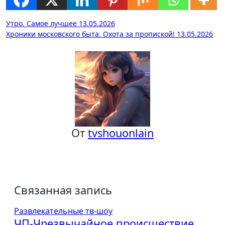
Навигация
Утро. Самое лучшее 13.05.2026
Хроники московского быта. Охота за пропиской! 13.05.2026
по
записям
От
tvshouonlain
Связанная запись
Развлекательные тв-шоу
ЧП-Чрезвычайное происшествие