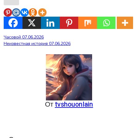
Навигация
Часовой 07.06.2026
Неизвестная история 07.06.2026
по
записям
От
tvshouonlain