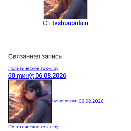
От
tvshouonlain
Связанная запись
Политическое ток-шоу
60 ṃинẏƫ 06.08.2026
tvshouonlain
06.08.2026
Политическое ток-шоу