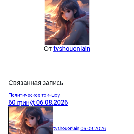
записям
От
tvshouonlain
Связанная запись
Политическое ток-шоу
60 ṃинẏƫ 06.08.2026
tvshouonlain
06.08.2026