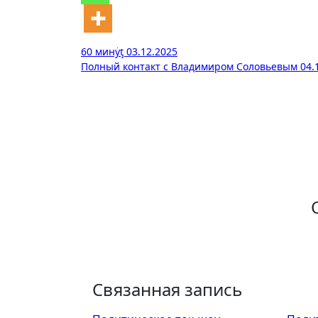
Навигация
60 минẏƫ 03.12.2025
Полный контакт с Владимиром Соловьевым 04.
по
записям
Связанная запись