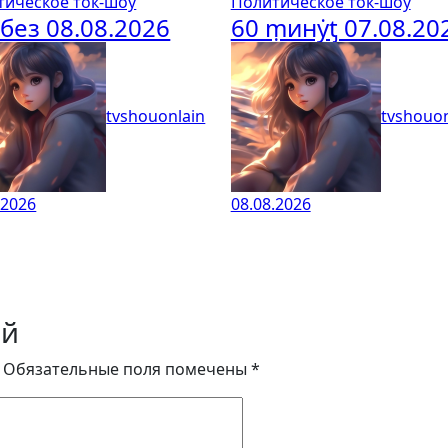
тическое ток-шоу
Политическое ток-шоу
без 08.08.2026
60 ṃинẏƫ 07.08.20
tvshouonlain
tvshouon
.2026
08.08.2026
ий
Обязательные поля помечены
*