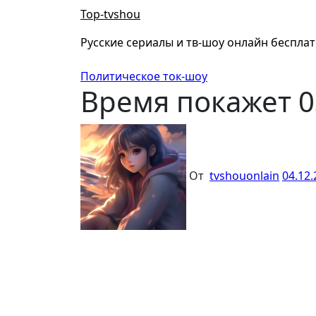
Перейти
Top-tvshou
к
содержанию
Русские сериалы и тв-шоу онлайн беспла
Политическое ток-шоу
Время покажет 0
От
tvshouonlain
04.12.