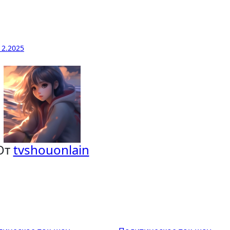
12.2025
От
tvshouonlain