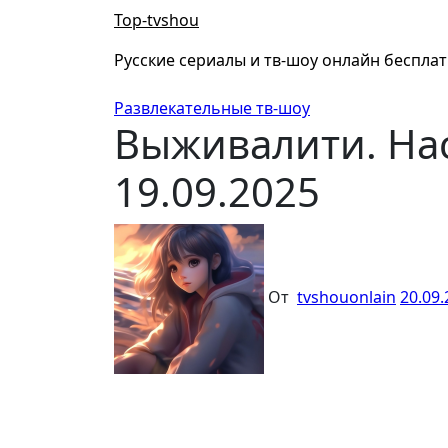
Перейти
Top-tvshou
к
содержанию
Русские сериалы и тв-шоу онлайн беспла
Развлекательные тв-шоу
Выживалити. На
19.09.2025
От
tvshouonlain
20.09.