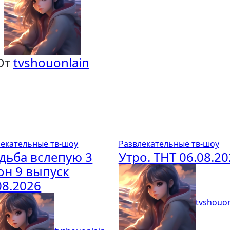
От
tvshouonlain
лекательные тв-шоу
Развлекательные тв-шоу
дьба вслепую 3
Утро. ТНТ 06.08.2
он 9 выпуск
08.2026
tvshouon