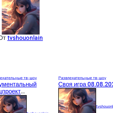
От
tvshouonlain
екательные тв-шоу
Развлекательные тв-шоу
ументальный
Своя игра 08.08.20
цпроект
08.2026
tvshouonl