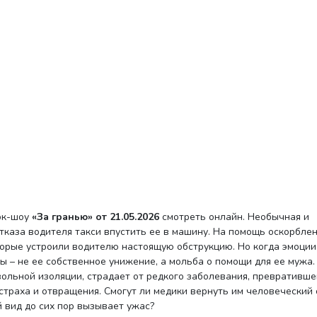
ток-шоу
«За гранью» от 21.05.2026
смотреть онлайн. Необычная и
каза водителя такси впустить ее в машину. На помощь оскорбле
орые устроили водителю настоящую обструкцию. Но когда эмоции
ны – не ее собственное унижение, а мольба о помощи для ее мужа.
вольной изоляции, страдает от редкого заболевания, превративше
страха и отвращения. Смогут ли медики вернуть им человеческий 
 вид до сих пор вызывает ужас?