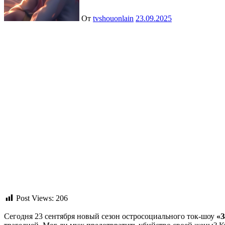
От
tvshouonlain
23.09.2025
Post Views:
206
Сегодня 23 сентября новый сезон остросоциального ток-шоу
«З