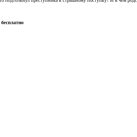
Кто подтолкнул преступника к страшному поступку? И в чём ро
 бесплатно