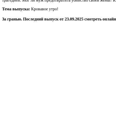
трагедией. Мог ли муж предотвратить убийство своей жены? 
Тема выпуска:
Кровавое утро!
За гранью. Последний выпуск от 23.09.2025 смотреть онлайн