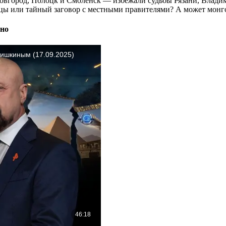
вгород, Полоцк и Смоленск — избежали судьбы Рязани, Владими
сцы или тайный заговор с местными правителями? А может монг
тно