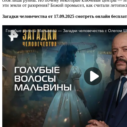
себя лишь руины. Но почему некоторые ключевые центры — Но
эти земли от разорения? Божий промысел, как считали летопи
Загадки человечества от 17.09.2025 смотреть онлайн беспла