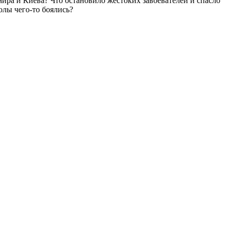
ра и Киева? Что остановило жестоких завоевателей и спасло
олы чего-то боялись?