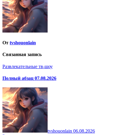
От
tvshouonlain
Связанная запись
Развлекательные тв-шоу
Полный абзац 07.08.2026
tvshouonlain
06.08.2026