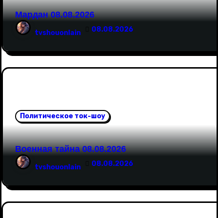
а
Мардан 08.08.2026
п
08.08.2026
tvshouonlain
и
с
я
м
Политическое ток-шоу
Военная тайна 08.08.2026
08.08.2026
tvshouonlain