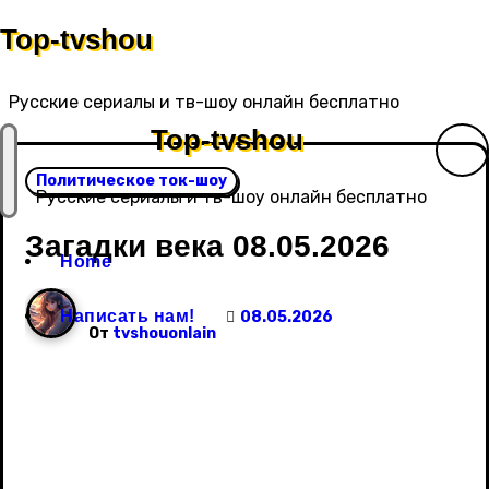
Перейти
Top-tvshou
к
содержанию
Русские сериалы и тв-шоу онлайн бесплатно
Top-tvshou
Политическое ток-шоу
Русские сериалы и тв-шоу онлайн бесплатно
Загадки века 08.05.2026
Home
Написать нам!
08.05.2026
От
tvshouonlain