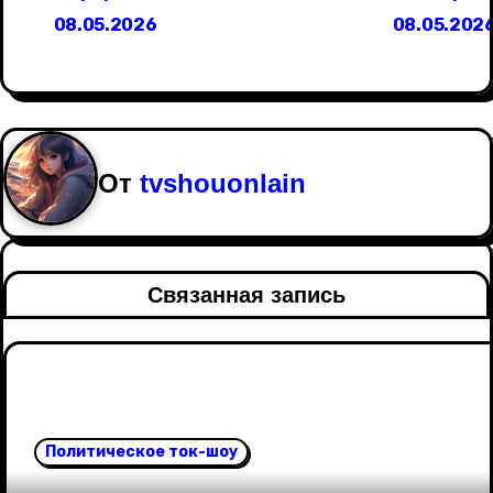
а
08.05.2026
08.05.202
в
и
г
От
tvshouonlain
а
ц
и
Связанная запись
я
п
о
Политическое ток-шоу
з