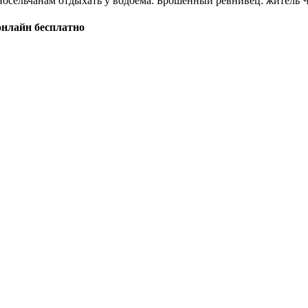
носельчанам отдыхать у водоема. Брошенный ревнивец: житель Че
онлайн бесплатно