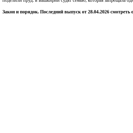
поделили пруд: в Башкирии судят семью, которая запрещала од
Закон и порядок. Последний выпуск от 28.04.2026 смотреть 