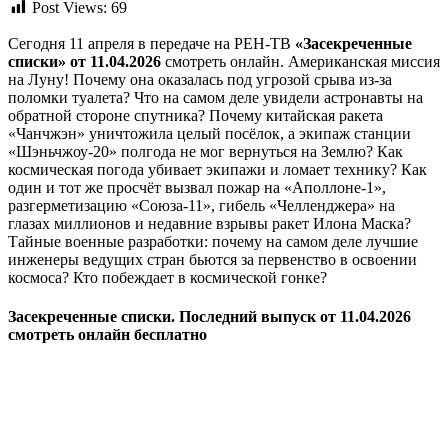
Post Views:
69
Сегодня 11 апреля в передаче на РЕН-ТВ
«Засекреченные
списки» от 11.04.2026
смотреть онлайн. Американская миссия
на Луну! Почему она оказалась под угрозой срыва из-за
поломки туалета? Что на самом деле увидели астронавты на
обратной стороне спутника? Почему китайская ракета
«Чанчжэн» уничтожила целый посёлок, а экипаж станции
«Шэньчжоу‑20» полгода не мог вернуться на Землю? Как
космическая погода убивает экипажи и ломает технику? Как
один и тот же просчёт вызвал пожар на «Аполлоне‑1»,
разгерметизацию «Союза‑11», гибель «Челленджера» на
глазах миллионов и недавние взрывы ракет Илона Маска?
Тайные военные разработки: почему на самом деле лучшие
инженеры ведущих стран бьются за первенство в освоении
космоса? Кто побеждает в космической гонке?
Засекреченные списки. Последний выпуск от 11.04.2026
смотреть онлайн бесплатно