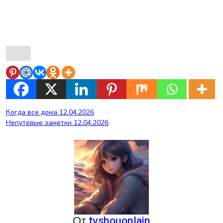
Навигация
Когда все дома 12.04.2026
Непутёвые заметки 12.04.2026
по
записям
От
tvshouonlain