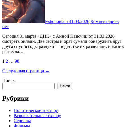
tvshouonlain
31.03.2026
Комментариев
нет
Сегодня 31 марта «ДНК» с Анной Казючиц от 31.03.2026
смотреть онлайн. Две сестры и брат сумели обнаружить друг
друга спустя годы разлуки — в детстве их разделили, и жизнь
разнесла…
Пагинация
1
2
…
98
записей
Следующая страница →
Поиск
Найти
Рубрики
Политическое ток-шоу
Развлекательные тв-шоу
Сериалы
Фильмы