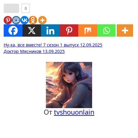
0
Навигация
Ну-ка, все вместе! 7 сезон 1 выпуск 12.09.2025
Доктор Мясников 13.09.2025
по
записям
От
tvshouonlain