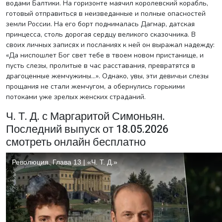
водами Балтики. На горизонте маячил королевский корабль,
готовый отправиться в неизведанные и полные опасностей
земли России. На его борт поднималась Дагмар, датская
принцесса, столь дорогая сердцу великого сказочника. В
своих личных записях и посланиях к ней он выражал надежду:
«Да ниспошлет Бог свет тебе в твоем новом пристанище, и
пусть слезы, пролитые в час расставания, превратятся в
драгоценные жемчужины…». Однако, увы, эти девичьи слезы
прощания не стали жемчугом, а обернулись горькими
потоками уже зрелых женских страданий.
Ч. Т. Д. с Маргаритой Симоньян.
Последний выпуск от 18.05.2026
смотреть онлайн бесплатно