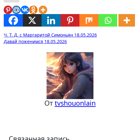
Навигация
Ч. Т. Д. с Маргаритой Симоньян 18.05.2026
Давай поженимся 18.05.2026
по
записям
От
tvshouonlain
Связанная запись