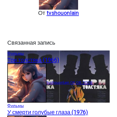
От
tvshouonlain
Связанная запись
Фильмы
Три толстяка (1966)
tvshouonlain
06.08.2026
Фильмы
У смерти голубые глаза (1976)