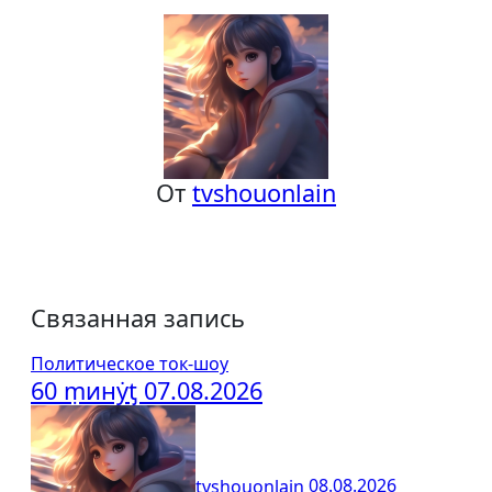
записям
От
tvshouonlain
Связанная запись
Политическое ток-шоу
60 ṃинẏƫ 07.08.2026
tvshouonlain
08.08.2026