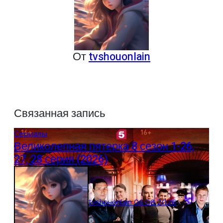
От
tvshouonlain
Связанная запись
Сериалы
Великолепная пятерка 8 сезон 1-26,
27, 28 серия (2026)
tvshouonlain
06.08.2026