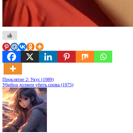
Навигация
Проклятие 2: Укус (1989)
Убийца должен убить снова (1975)
по
записям