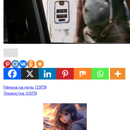
Навигация
Нянька на ночь (1979)
Лицеистка (1975)
по
записям