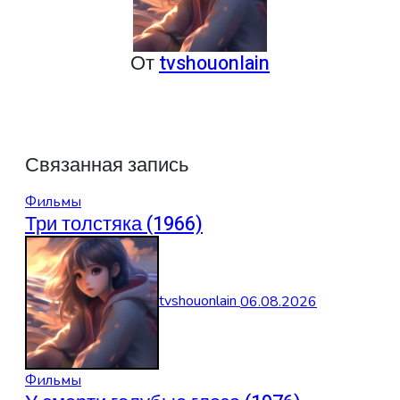
От
tvshouonlain
Связанная запись
Фильмы
Три толстяка (1966)
tvshouonlain
06.08.2026
Фильмы