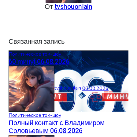
От
tvshouonlain
Связанная запись
Политическое ток-шоу
60 ṃинẏƫ 06.08.2026
tvshouonlain
06.08.2026
Политическое ток-шоу
Полный контакт с Владимиром
Соловьевым 06.08.2026