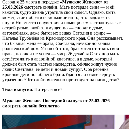
Сегодня 25 марта в передаче
«Мужское Женское» от
25.03.2026
смотреть онлайн. Мать потеряла сына — и ей
кажется, будто жизнь утратила свой смысл. Однако, быть
может, стоит обратить внимание на то, что рядом есть
внуки.Но вместо сочувствия и помощи семья столкнулась с
острой размолвкой за имущество — спорят о доме,
автомобилях, даже бытовых вещах.Сегодня в эфире —
Наталья Трубачёва из Красноярского края. Она рассказывает,
что бывшая жена её брата, Светлана, незаконно заняла
родительский дом. Узнав об этом, брат хотел отстоять свои
права, но так и не успел — умер 26 декабря.С тех пор мать
остаётся жить в аварийной квартире, а в доме, который
должен был стать частью наследства, сейчас живут чужие
люди: Светлана, её дети и новый супруг. Оба ребёнка —
кровные дети погибшего брата.Удастся ли семье вернуть
утраченное? Кто действительно претендует на наследство?
Тема выпуска
: Потеряла все?
Мужское Женское. Последний выпуск от 25.03.2026
смотреть онлайн бесплатно