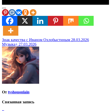
Навигация
Знак качества с Иваном Охлобыстиным 28.03.2026
Музыка+ 27.03.2026
по
записям
От
tvshouonlain
Связанная запись