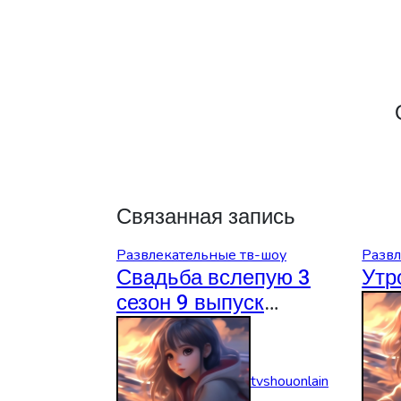
Связанная запись
Развлекательные тв-шоу
Развл
Свадьба вслепую 3
Утр
сезон 9 выпуск
06.08.2026
tvshouonlain