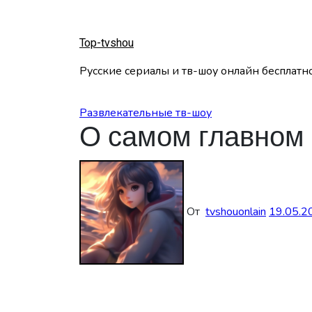
Перейти
к
содержанию
Top-tvshou
Русские сериалы и тв-шоу онлайн бесплатн
Развлекательные тв-шоу
О самом главном 
От
tvshouonlain
19.05.2