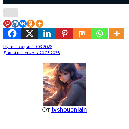
Навигация
Пусть говорят 19.03.2026
Давай поженимся 20.03.2026
по
записям
От
tvshouonlain