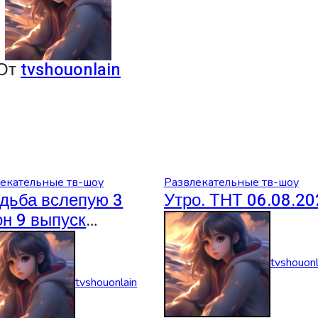
От
tvshouonlain
екательные тв-шоу
Развлекательные тв-шоу
дьба вслепую 3
Утро. ТНТ 06.08.20
он 9 выпуск
08.2026
tvshouonl
tvshouonlain