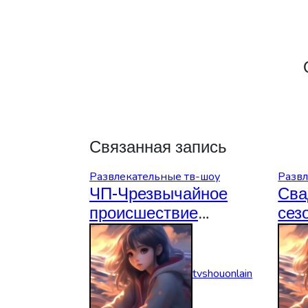
Связанная запись
Развлекательные тв-шоу
Развл
ЧП-Чрезвычайное
Сва
происшествие
сез
06.08.2026
06.
tvshouonlain