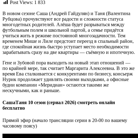
Post Views:
1 833
В новом сезоне Саша (Андрей Гайдулян) и Таня (Валентина
Рубцова) прочувствуют все радости и сложности статуса
многодетных родителей. Алёша будет разрываться между
футбольным полем и школьной партой, а семье придётся
учиться жить в режиме постоянной многозадачности. Тем
временем Мише и Лиле предстоит переезд в спальный район,
где спокойная жизнь быстро уступает место необходимости
зарабатывать сразу на две квартиры — съёмную и ипотечную.
Гене и Зубовой пора выходить на новый этап отношений —
по крайней мере, так считает Маргарита Алексеевна. В это же
время Ева сталкивается с конкурентами по бизнесу, консьерж
Нурик продолжает удивлять своими выходками, а офисные
будни компании «Меридиан» остаются такими же
нескучными, как и раньше.
СашаТаня 10 сезон (сериал 2026) смотреть онлайн
бесплатно
Прямой эфир (начало трансляции серии в 20-00 по вашему
часовому поясу)