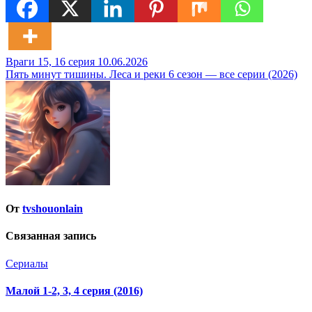
Навигация
Враги 15, 16 серия 10.06.2026
Пять минут тишины. Леса и реки 6 сезон — все серии (2026)
по
записям
От
tvshouonlain
Связанная запись
Сериалы
Малой 1-2, 3, 4 серия (2016)