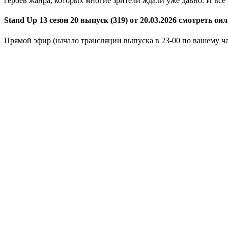
героев жанра, которых многие зрители ждали уже давно. И всё
Stand Up 13 сезон 20 выпуск (319) от 20.03.2026 смотреть он
Прямой эфир (начало трансляции выпуска в 23-00 по вашему ч