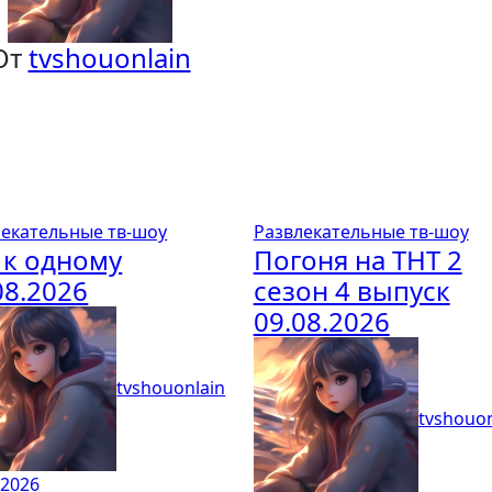
От
tvshouonlain
лекательные тв-шоу
Развлекательные тв-шоу
 к одному
Погоня на ТНТ 2
08.2026
сезон 4 выпуск
09.08.2026
tvshouonlain
tvshouon
.2026